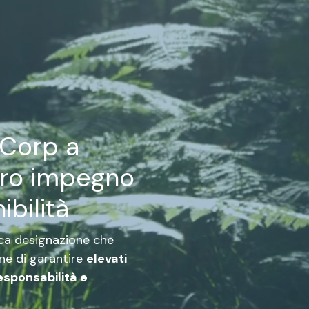
BCorp a
tro impegno
ibilità
ca designazione che
one di garantire
elevati
esponsabilità e