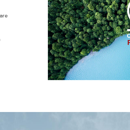
lare
a