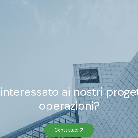
 interessato ai nostri proget
operazioni?
Contattaci