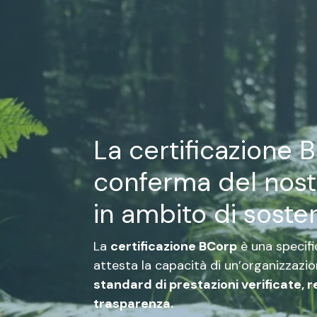
La certificazione 
conferma del nos
in ambito di sosten
La
certificazione BCorp
è una specifi
attesta la capacità di un’organizzazi
standard di prestazioni verificate, r
trasparenza.