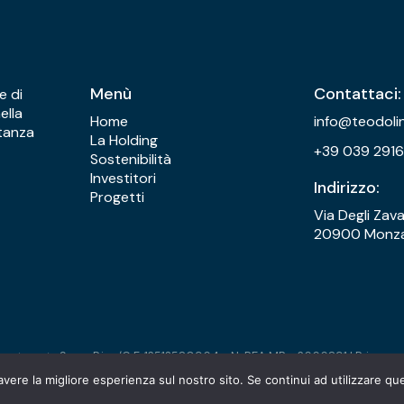
Menù
Contattaci:
e di
ella
Home
info@teodoli
tanza
La Holding
+39 039 291
Sostenibilità
Investitori
Indirizzo:
Progetti
Via Degli Zava
20900 Monza
nvestments Spa - P.iva/C.F. 12513580964 - N. REA MB - 2666891 |
Privacy 
avere la migliore esperienza sul nostro sito. Se continui ad utilizzare qu