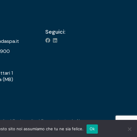
Seguici:
ndaspa.it
6900
ttari 1
 (MB)
policy
|
Cookie policy
| Communication by Naxa
esto sito noi assumiamo che tu ne sia felice.
Ok