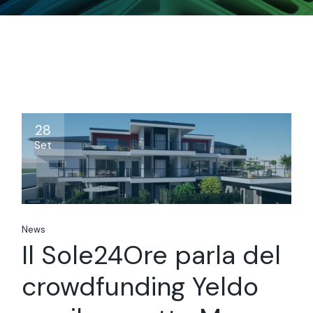
28
Set
News
Il Sole24Ore parla del
crowdfunding Yeldo